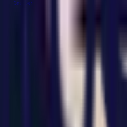
Casinoer