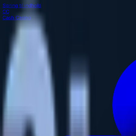
Spring til indhold
CC
Cash Casino