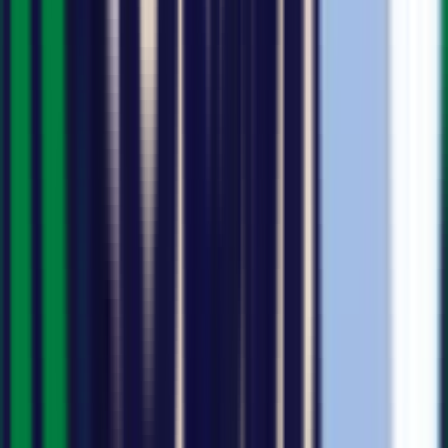
Verificeret
9. apr. 2026
Reklame | 18+ | Regler og vilkår gælder | Spil ansvarligt |
StopSpillet.dk
| Tlf. 70
22 28 25 |
ROFUS.nu
Unibet
100 cash free spins til Book of Dead
Indbetal 100 kr. og få 100 cash free spins til Book of
Dead. 1 kr. pr. spin. Ingen omsætningskrav på gevinster.
Besøg
Unibet