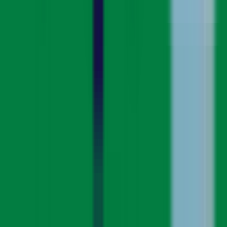
Free spins er gratis snurr på spilleautomater, som online
casinoer tilbyder som bonus til nye eller eksisterende
spillere. Læs den fulde definition i vores
casino ordbog
.
Når du bruger et free spin, snurrer du hjulene på en
spilleautomat uden at betale med din egen saldo —
casinoet dækker indsatsen for dig.
Hvert free spin har en fast værdi, som casinoet
bestemmer. Det er typisk mellem 1 og 2 kr. per spin, men
kan variere. Værdien ganget med antallet af free spins
giver den samlede bonusværdi. Får du f.eks. 100 free
spins til en værdi af 2 kr. per spin, svarer det til en
bonus på 200 kr.
Free spins er altid knyttet til bestemte spilleautomater,
som casinoet vælger. Du kan ikke bruge dem på