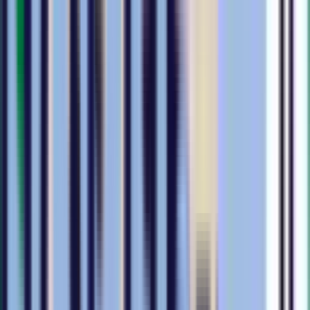
Verificeret
23. jul. 2026
Reklame | 18+ | Regler og vilkår gælder | Spil ansvarligt |
StopSpillet.dk
| Tlf. 70
22 28 25 |
ROFUS.nu
Royal Casino
Fødselsdagsbonus: Gratis chancer på din
fødselsdag