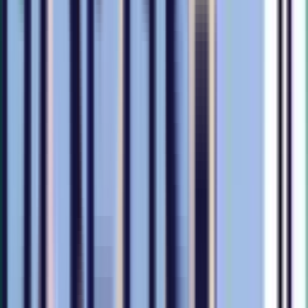
Få gratis chancer til Sweet Bonanza på din fødselsdag.
Tilgængelig i 48 timer fra kl. 10:00 på fødselsdagen.
Besøg
Royal Casino