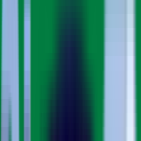
Casinoer
Free spins