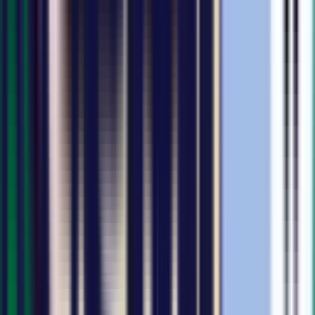
Verificeret
9. apr. 2026
Reklame | 18+ | Regler og vilkår gælder | Spil ansvarligt |
StopSpillet.dk
| Tlf. 70
22 28 25 |
ROFUS.nu
Kapow Casino
Fødselsdagsbonus: 10 free spins til Big Bass
Splash
Få 10 free spins til Big Bass Splash på din fødselsdag.
0,50 kr. pr. spin. Ingen omsætningskrav. Gælder i 2 dage
fra kl. 05:00.
Besøg
Kapow Casino