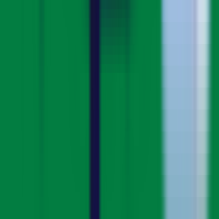
ComeOn
Missioner
100% op til
Anmeldels
med free spins
1.000 kr.
5.0
Videoslots
4000+
100% op til
Anmeldels
spil, turneringer
1.000 kr.
4.4
Free spins efter ugedag
Mange danske casinoer kører ugedags-specifikke
kampagner med free spins. Find de bedste tilbud for
hver dag:
Mandag
Tirsdag
Onsdag
Torsdag
Fredag
Lørdag
Søndag
Hvad er free spins?