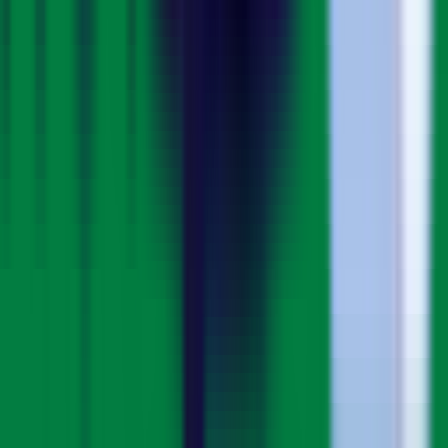
4.5
OneCasino
100
100 free spins
Anmeldels
free spins
til Fire Joker
4.6
Op til 50 cash
PlayOJO
Ingen
spins ved 1.
Anmeldels
omsætningskrav
indskud
4.0
Unibet
100 free
Op til 1.000 kr.
Anmeldels
spins
+ 100 free spins
3.8
Betinia
10x
100% op til
Anmeldels
omsætningskrav
1.000 kr.
4.8