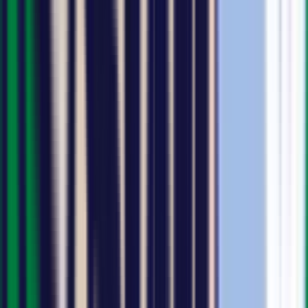
Verificeret
9. apr. 2026
Reklame | 18+ | Regler og vilkår gælder | Spil ansvarligt |
StopSpillet.dk
| Tlf. 70
22 28 25 |
ROFUS.nu
PlayOJO
50 free spins til Book of Dead