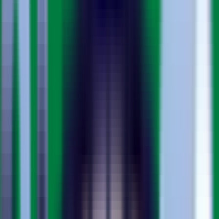
Gratis deals