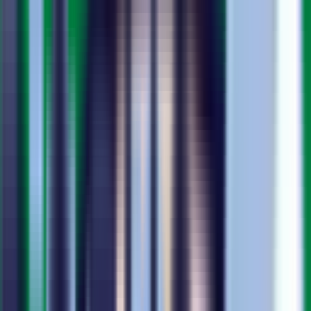
Kampagner