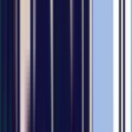
Opret en konto og få 100 free spins til Fire Joker helt
gratis. Ingen indbetaling, ingen omsætningskrav på
gevinster. Kræver kontoverificering.
Besøg
OneCasino