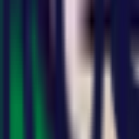
Casinoer