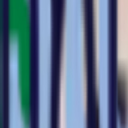
Bonusser