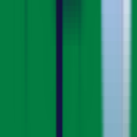
Hvis du planlægger at spille for egne penge i
weekenden, er fredags free spins en perfekt mulighed
for at 'varme op' uden risiko. Vælg spil med høj RTP og
lav volatilitet for den mest underholdende oplevelse.
Husk: De bedste fredagskampagner er dem, der passer
til din spillestil — ikke nødvendigvis dem med flest spins.
20 cash spins (uden omsætningskrav) er mere værd end
100 spins med 10x omsætning.
Bedste casinoer til fredags free spins
De bedste casinoer til fredags free spins har dedikerede
weekendpakker, der starter om fredagen. Kig efter
casinoer med VIP-programmer, der giver ekstra
belønninger i weekenden. Cash spins-tilbud er den