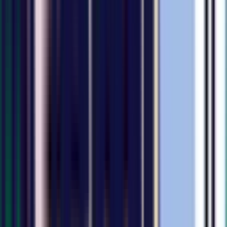
Splash
Få 10 free spins til Big Bass Splash på din fødselsdag.
0,50 kr. pr. spin. Ingen omsætningskrav. Gælder i 2 dage
fra kl. 05:00.
Besøg
Kapow Casino