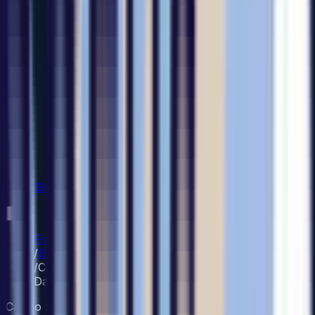
Slots
Forside
/
Blog
/
Casino Bonuskoder 2026 — Aktive Koder til
Danske Casinoer
Casino bonus