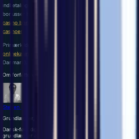
indbetalingen. For en bredere oversigt over aktive
bonusser hos danske operatører, se vores
guide til
casino bonusser
og
rangering af bedste danske
casinoer
.
Primærkilde:
Spillemyndigheden — Bekendtgørelse om
onlinekasino
(regulering af bonusmarkedsføring i
Danmark).
Om forfatteren
Steffen Fonvig
Grundlægger, CEO & chefredaktør
Dansk-født digital iværksætter baseret i Oslo og
grundlægger af Fonvig Group AS (org.nr. 935 233 135).