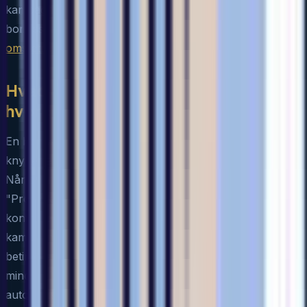
kampagner, sæsonkampagner og VIP-belønninger. Alle
bonusser er underlagt 1.000 kr. maks. og 10×
omsætningskrav
fra
Spillemyndigheden
.
Hvad er en casino bonuskode, og
hvordan virker den?
En bonuskode er en intern marker hos casinoet, der
knytter en bestemt kampagne eller et tilbud til din konto.
Når du indtaster koden i feltet "Bonuskode" eller
"Promokode" (ved registrering eller indbetaling),
kontrollerer systemet, om koden er gyldig, om
kampagnen stadig kører, og om du opfylder
betingelserne — fx at du er ny spiller eller har indbetalt
mindst 100 kr. Hvis alt passer, aktiveres tilbuddet
automatisk på din konto.