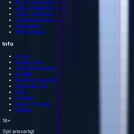
Bonus uden indbetaling
Uden omsætningskrav
Casino cashback
Omsætningsberegner
Kampagner
Alle bonusser
Info
Om os
Redaktionen
Anmeldelsesmetode
Kontakt
Redaktionel politik
Ansvarligt spil
Blog
Nyheder
Casino nyheder
Ordbog
18+
Spil ansvarligt