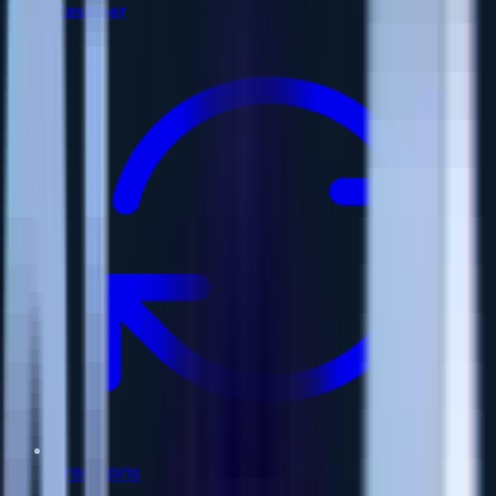
Casinoer
Free spins