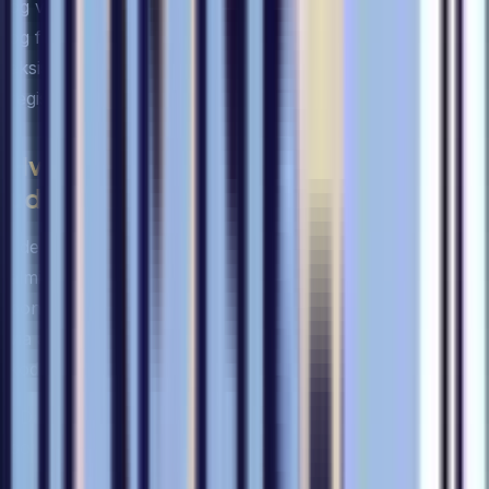
og verificerede affiliate-partnere. Generiske kuponsites
og forumtråde indeholder ofte forældede eller ikke-
eksisterende koder, der bare frustrerer dig ved
registrering.
Hvorfor er bonuskoder mindre
udbredt i Danmark end i andre lande?
I de fleste europæiske casinomarkeder er bonuskoder
almindelige, fordi operatører ofte tilbyder flere parallelle
bonusser fra samme kampagne — én via forsiden, én
via affiliate, én via nyhedsbrev. Hver variant kræver en
kode for at differentiere.
I Danmark gør Spillemyndighedens stramme
bonusregler dette mindre relevant: