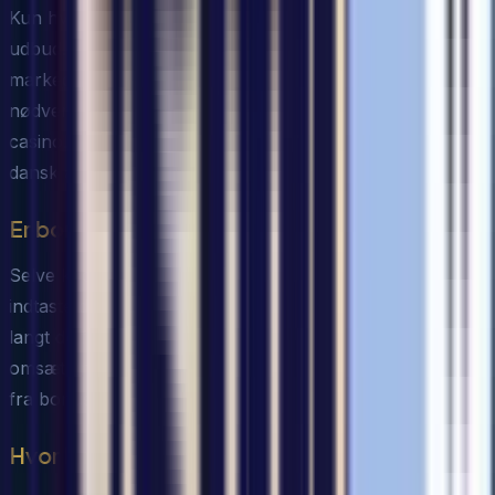
Kun hvis casinoet eksplicit accepterer den i sit danske
udbud. Koder oprettes per marked — en kode
markedsført til svenske eller tyske spillere virker ikke
nødvendigvis hos den danske licens-version af samme
casino. Tjek altid på casinoets danske side eller via en
dansk affiliate-partner.
Er bonuskoder gratis?
Selve koden er gratis — du betaler ikke for at få eller
indtaste den. Men bonussen er bundet til en indbetaling i
langt de fleste tilfælde, og du skal opfylde
omsætningskravet (max 10×) før du kan hæve gevinster
fra bonussen. Læs altid de fulde vilkår.
Hvor lang tid er en bonuskode gyldig?