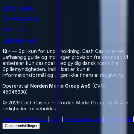
StopSpillet.dk
Tlf. 70 22 28 25
ROFUS.nu
Udeluk dig selv
18+
— Spil kun for underholdning. Cash Casino er en
uafhængig guide og modtager provision fra casinoer. Vi
anbefaler kun casinoer med gyldig dansk licens fra
Spillemyndigheden. Indholdet er kun til
informationsformål og udgør ikke finansiel rådgivning.
Opereret af
Norden Media Group ApS
(CVR:
45048330)
©
2026
Cash Casino — Norden Media Group ApS. Alle
rettigheder forbeholdes.
Ansvarsfraskrivelse
|
Vilkår
|
Persondatapolitik
|
Cookiepolitik
Cookie-indstillinger