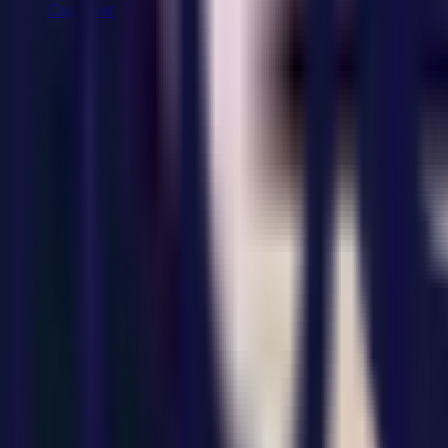
Casinoer