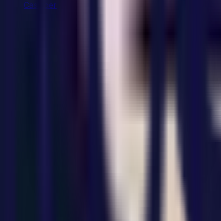
Casinoer