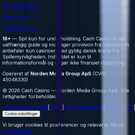
Tlf. 70 22 28 25
ROFUS.nu
Udeluk dig selv
18+
— Spil kun for underholdning. Cash Casino er en
uafhængig guide og modtager provision fra casinoer. Vi
anbefaler kun casinoer med gyldig dansk licens fra
Spillemyndigheden. Indholdet er kun til
informationsformål og udgør ikke finansiel rådgivning.
Opereret af
Norden Media Group ApS
(CVR:
45048330)
©
2026
Cash Casino — Norden Media Group ApS. Alle
rettigheder forbeholdes.
Ansvarsfraskrivelse
|
Vilkår
|
Persondatapolitik
|
Cookiepolitik
Cookie-indstillinger
Vi bruger cookies til præferencer og relevante tilbud.
Cookiepolitik