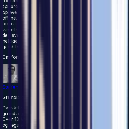
fortsætte med at udvikle sig og overraske os. Som
spillere kan vi se frem til nye og spændende måder at
opleve spænding og underholdning på, både online og
offline. Uanset om du foretrækker licenserede svenske
casinoer eller udenlandske alternativer, har der aldrig
været et mere spændende tidspunkt at være en del af
den svenske casinoverden. Så snør dine støvler, find din
heldige amulet, og gør dig klar til at udforske fremtidens
gamblinglandskab i Sverige!
Om forfatteren
Steffen Fonvig
Grundlægger, CEO & chefredaktør
Dansk-født digital iværksætter baseret i Oslo og
grundlægger af Fonvig Group AS (org.nr. 935 233 135).
Over 13 års erfaring med performance marketing, SEO
og regulerede markeder. Steffen har arbejdet i iGaming-