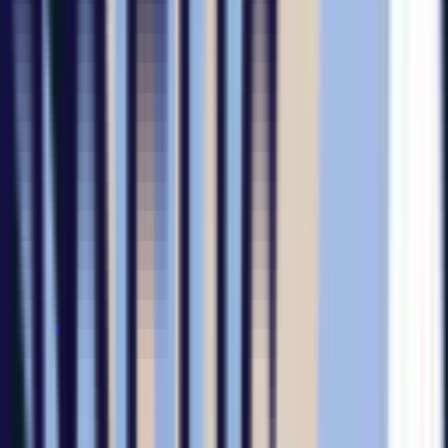
Nye casinoer