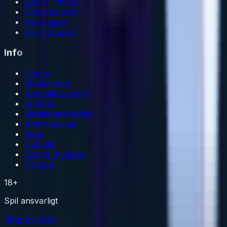
Casino cashback
Omsætningsberegner
Kampagner
Alle bonusser
Info
Om os
Redaktionen
Anmeldelsesmetode
Kontakt
Redaktionel politik
Ansvarligt spil
Blog
Nyheder
Casino nyheder
Ordbog
18+
Spil ansvarligt
StopSpillet.dk