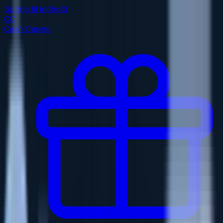
Spring til indhold
CC
Cash Casino