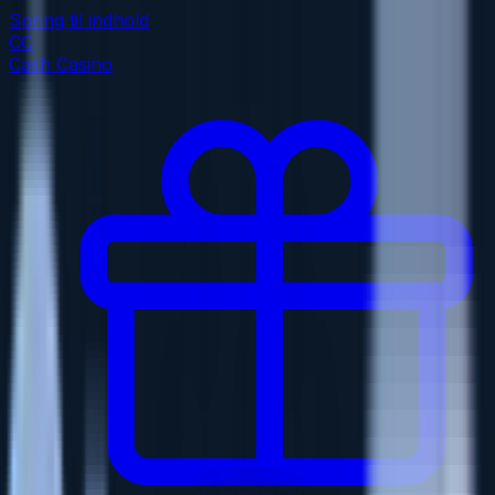
Spring til indhold
CC
Cash Casino