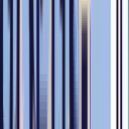
Slots
Forside
/
Spilleautomater
/
Starburst
NetEnt · 2012