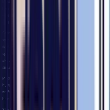
Med 5 hjul, 3 rækker og 10 faste gevinstlinjer er det let at
forstå, selv for helt nye spillere. Gevinster tæller begge
veje (fra venstre og højre), hvilket effektivt fordobler
dine gevinstmuligheder.
Starburst Wild er spillets nøglefunktion. Når et Wild-
symbol lander på hjul 2, 3 eller 4, ekspanderer det og
dækker hele hjulet, hvorefter du modtager et gratis re-
spin. Hvis endnu et Wild lander under re-spinnet,
ekspanderer det også — op til 3 re-spins i alt. Det er i
disse øjeblikke, at spillets største gevinster falder.
Med en RTP på 96.09% og lav volatilitet giver Starburst
hyppige, men typisk mindre gevinster. Maksimal gevinst
er 500x din indsats. Det gør spillet ideelt til at omsætte
bonuspenge, da din saldo holder sig relativt stabil.
Starburst er tilgængelig hos alle danske casinoer med