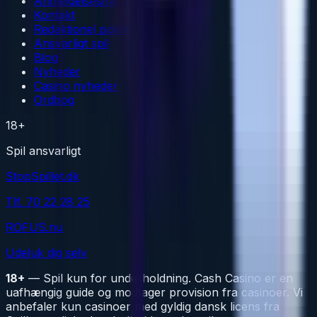
Anmeldelsesmetode
Kontakt
Redaktionel politik
Ansvarligt spil
Blog
Nyheder
Casino nyheder
Ordbog
18+
Spil ansvarligt
StopSpillet.dk
Tlf. 70 22 28 25
ROFUS.nu
Udeluk dig selv
18+
— Spil kun for underholdning. Cash Casino er en
uafhængig guide og modtager provision fra casinoer. Vi
anbefaler kun casinoer med gyldig dansk licens fra