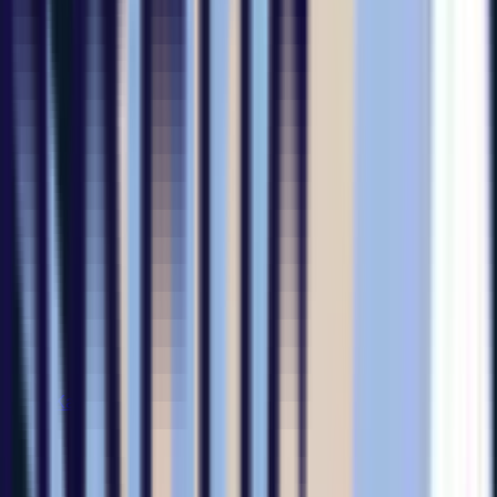
Kampagner