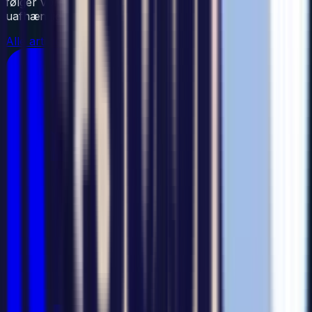
følger vores redaktionelle retningslinjer for at sikre
uafhængighed og nøjagtighed.
Alle artikler →