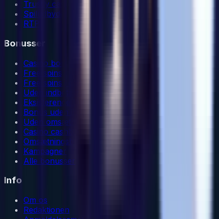
Trustly casino
Spiludbydere
RTP
Bonusser
Casino bonus
Free spins
Free spins i dag
Uden indbetaling
Eksisterende kunder
Bonus uden indbetaling
Uden omsætningskrav
Casino cashback
Omsætningsberegner
Kampagner
Alle bonusser
Info
Om os
Redaktionen